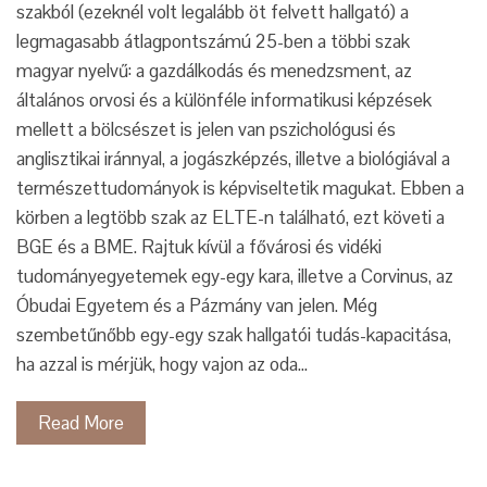
szakból (ezeknél volt legalább öt felvett hallgató) a
legmagasabb átlagpontszámú 25-ben a többi szak
magyar nyelvű: a gazdálkodás és menedzsment, az
általános orvosi és a különféle informatikusi képzések
mellett a bölcsészet is jelen van pszichológusi és
anglisztikai iránnyal, a jogászképzés, illetve a biológiával a
természettudományok is képviseltetik magukat. Ebben a
körben a legtöbb szak az ELTE-n található, ezt követi a
BGE és a BME. Rajtuk kívül a fővárosi és vidéki
tudományegyetemek egy-egy kara, illetve a Corvinus, az
Óbudai Egyetem és a Pázmány van jelen. Még
szembetűnőbb egy-egy szak hallgatói tudás-kapacitása,
ha azzal is mérjük, hogy vajon az oda…
Read More