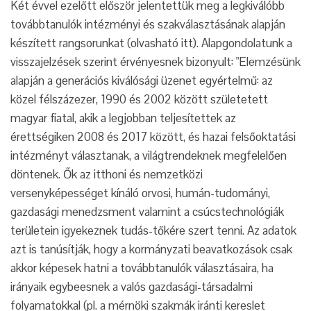
Két évvel ezelőtt először jelentettük meg a legkiválóbb
továbbtanulók intézményi és szakválasztásának alapján
készített rangsorunkat (olvasható itt). Alapgondolatunk a
visszajelzések szerint érvényesnek bizonyult: "Elemzésünk
alapján a generációs kiválósági üzenet egyértelmű: az
közel félszázezer, 1990 és 2002 között születetett
magyar fiatal, akik a legjobban teljesítettek az
érettségiken 2008 és 2017 között, és hazai felsőoktatási
intézményt választanak, a világtrendeknek megfelelően
döntenek. Ők az itthoni és nemzetközi
versenyképességet kínáló orvosi, humán-tudományi,
gazdasági menedzsment valamint a csúcstechnológiák
területein igyekeznek tudás-tőkére szert tenni. Az adatok
azt is tanúsítják, hogy a kormányzati beavatkozások csak
akkor képesek hatni a továbbtanulók választásaira, ha
irányaik egybeesnek a valós gazdasági-társadalmi
folyamatokkal (pl. a mérnöki szakmák iránti kereslet