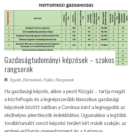
Gazdaságtudományi képzések – szakos
rangsorok
Egyéb
,
Elemzések
,
Fejléc
,
Rangsorok
Ha gazdasági képzés, akkor a pesti Közgáz – tartja magát
a közfelfogás és a legnépszerűbb klasszikus gazdasági
képzések között valóban a Corvinus iránt a legnagyobb az
elsőhelyes jelentkezők érdeklődése. Ugyanakkor a legtöbb
továbbtanulót vonzó képzési terület két másik szakján, az
emberi erőforrás-menedzsment és a turizmus-