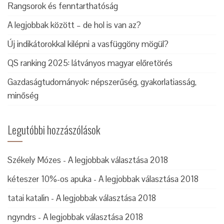
Rangsorok és fenntarthatóság
A legjobbak között – de hol is van az?
Új indikátorokkal kilépni a vasfüggöny mögül?
QS ranking 2025: látványos magyar előretörés
Gazdaságtudományok: népszerűség, gyakorlatiasság,
minőség
Legutóbbi hozzászólások
Székely Mózes
-
A legjobbak választása 2018
kéteszer 10%-os apuka
-
A legjobbak választása 2018
tatai katalin
-
A legjobbak választása 2018
ngyndrs
-
A legjobbak választása 2018