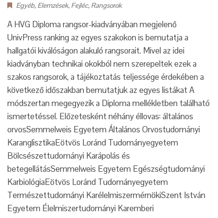
Egyéb
,
Elemzések
,
Fejléc
,
Rangsorok
A HVG Diploma rangsor-kiadványában megjelenő
UnivPress ranking az egyes szakokon is bemutatja a
hallgatói kiválóságon alakuló rangsorait. Mivel az idei
kiadványban technikai okokból nem szerepeltek ezek a
szakos rangsorok, a tájékoztatás teljessége érdekében a
következő időszakban bemutatjuk az egyes listákat A
módszertan megegyezik a Diploma mellékletben található
ismertetéssel. Előzetesként néhány éllovas: általános
orvosSemmelweis Egyetem Általános Orvostudományi
KaranglisztikaEötvös Loránd Tudományegyetem
Bölcsészettudományi Karápolás és
betegellátásSemmelweis Egyetem Egészségtudományi
KarbiológiaEötvös Loránd Tudományegyetem
Természettudományi KarélelmiszermérnökiSzent István
Egyetem Élelmiszertudományi Karemberi