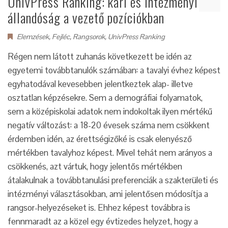
UnivPress Ranking: kari és intézményi
állandóság a vezető pozíciókban
Elemzések
,
Fejléc
,
Rangsorok
,
UnivPress Ranking
Régen nem látott zuhanás következett be idén az
egyetemi továbbtanulók számában: a tavalyi évhez képest
egyhatodával kevesebben jelentkeztek alap- illetve
osztatlan képzésekre. Sem a demográfiai folyamatok,
sem a középiskolai adatok nem indokoltak ilyen mértékű
negatív változást: a 18-20 évesek száma nem csökkent
érdemben idén, az érettségizőké is csak elenyésző
mértékben tavalyhoz képest. Mivel tehát nem arányos a
csökkenés, azt vártuk, hogy jelentős mértékben
átalakulnak a továbbtanulási preferenciák a szakterületi és
intézményi választásokban, ami jelentősen módosítja a
rangsor-helyezéseket is. Ehhez képest továbbra is
fennmaradt az a közel egy évtizedes helyzet, hogy a