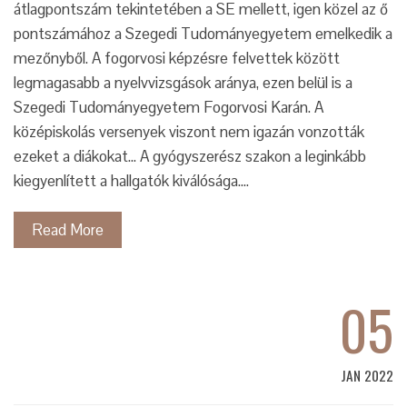
átlagpontszám tekintetében a SE mellett, igen közel az ő
pontszámához a Szegedi Tudományegyetem emelkedik a
mezőnyből. A fogorvosi képzésre felvettek között
legmagasabb a nyelvvizsgások aránya, ezen belül is a
Szegedi Tudományegyetem Fogorvosi Karán. A
középiskolás versenyek viszont nem igazán vonzották
ezeket a diákokat... A gyógyszerész szakon a leginkább
kiegyenlített a hallgatók kiválósága.…
Read More
05
JAN 2022