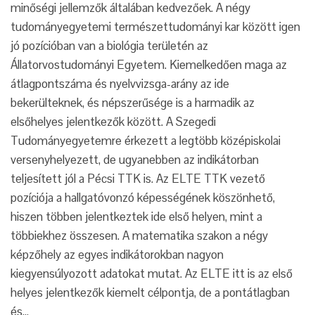
minőségi jellemzők általában kedvezőek. A négy
tudományegyetemi természettudományi kar között igen
jó pozícióban van a biológia területén az
Állatorvostudományi Egyetem. Kiemelkedően maga az
átlagpontszáma és nyelvvizsga-arány az ide
bekerülteknek, és népszerűsége is a harmadik az
elsőhelyes jelentkezők között. A Szegedi
Tudományegyetemre érkezett a legtöbb középiskolai
versenyhelyezett, de ugyanebben az indikátorban
teljesített jól a Pécsi TTK is. Az ELTE TTK vezető
pozíciója a hallgatóvonzó képességének köszönhető,
hiszen többen jelentkeztek ide első helyen, mint a
többiekhez összesen. A matematika szakon a négy
képzőhely az egyes indikátorokban nagyon
kiegyensúlyozott adatokat mutat. Az ELTE itt is az első
helyes jelentkezők kiemelt célpontja, de a pontátlagban
és…