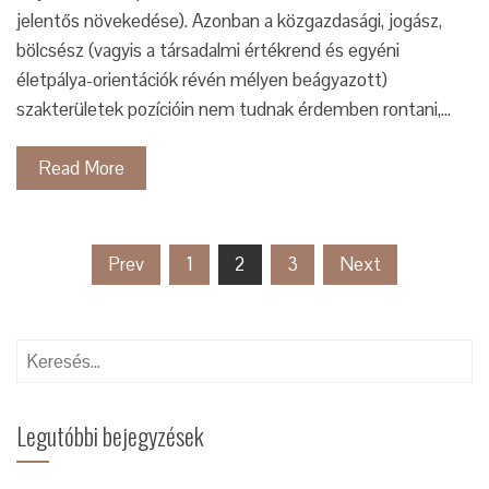
jelentős növekedése). Azonban a közgazdasági, jogász,
bölcsész (vagyis a társadalmi értékrend és egyéni
életpálya-orientációk révén mélyen beágyazott)
szakterületek pozícióin nem tudnak érdemben rontani,…
Read More
Bejegyzések
Prev
1
2
3
Next
lapozása
Keresés:
Legutóbbi bejegyzések