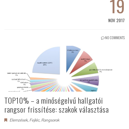
19
NOV 2017
NO COMMENTS
TOP10% – a minőségelvű hallgatói
rangsor frissítése: szakok választása
Elemzések
,
Fejléc
,
Rangsorok