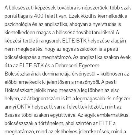
A bölcsészeti képzések továbbra is népszerűek, több szak
pontátlaga is 400 felett van. Ezek közül is kiemelkedik a
pszichológia és az anglisztika, ahogyan a nyelvtudás is
kiemelkedően magas a bölcsész továbbtanulóknál. A
képzési területi rangsorok ELTE BTK helyezése alapján
nem meglepetés, hogy az egyes szakokon is a pesti
bölcsésképzés a meghatározó. Az anglisztika szakon évek
óta az ELTE BTK és a Debreceni Egyetem
Bölcsészkarának dominanciája érvényesül – különösen az
előbbi emelkedik ki jelentősen a mezőnyből. A pesti
Bölcsészkart jelölik meg messze a legtöbben az első
helyen, az átlagpontszám is itt a legmagasabb és négszer
annyi OKTV helyezett van a felvettek között, mint az
összes többi szakon együttvéve. Az egyik emblematikus
bölcsészszak a történelem, ahol szintén az ELTE a
meghatározó, mind az elsőhelyes jelentkezések, mind a