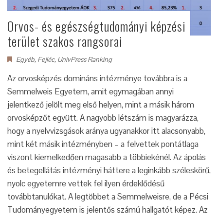
Orvos- és egészségtudományi képzési
terület szakos rangsorai
Egyéb
,
Fejléc
,
UnivPress Ranking
Az orvosképzés domináns intézménye továbbra is a
Semmelweis Egyetem, amit egymagában annyi
jelentkező jelölt meg első helyen, mint a másik három
orvosképzőt együtt. A nagyobb létszám is magyarázza,
hogy a nyelvvizsgások aránya ugyanakkor itt alacsonyabb,
mint két másik intézményben – a felvettek pontátlaga
viszont kiemelkedően magasabb a többiekénél. Az ápolás
és betegellátás intézményi háttere a leginkább széleskörű,
nyolc egyetemre vettek fel ilyen érdeklődésű
továbbtanulókat. A legtöbbet a Semmelweisre, de a Pécsi
Tudományegyetem is jelentős számú hallgatót képez. Az