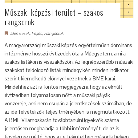
Műszaki képzési terület – szakos
rangsorok
Elemzések
,
Fejléc
,
Rangsorok
A magyarországi műszaki képzés egyértelműen domináns
intézménye hosszú évtizedek óta a Műegyetem, ami a
szakos listákon is visszaköszön. Az legnépszerűbb műszaki
szakokat feldolgozó listák mindegyikén minden indikátor
szerint kiemelkedő előnnyel vezetnek a BME karai.
Mindehhez azt is fontos megjegyezni, hogy az elmúlt
évtizedben folyamatosan nőtt a műszaki pályák
vonzereje, ami nem csupán a jelentkezések számában, de
az ide felvételizők teljesítményében is megmutatkozott.
A BME Villamoskarán továbbtanulni igyekvők száma
jelentősen meghaladja a többi intézményét, de az is
figyelemre méltó, hogy az e tekintetben második helyen