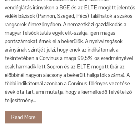
vendéglátás irányokon a BGE és az ELTE mögött jelentős
vidéki bázisok (Pannon, Szeged, Pécs) találhatok a szakos
rangsorok élmezőnyében. A nemzetközi gazdálkodás a
magyar felsőoktatás egyik elit-szakja, igen magas
pontszámokat érnek el a bekerülők. A nyelvvizsgások
arányának szintjét jelzi, hogy enek az indikátornak a
tekintetében a Corvinus a maga 99,5%-os eredményével
csak harmadik lett Sopron és az ELTE mögött (bár az
előbbinél nagyon alacsony a bekerült hallgatók száma). A
többi indikátornál azonban a Corvinus fölényes vezetése
évek óta tart, ami mutatja, hogy a kiemelkedő felvételiző
teljesítmény…
Read More