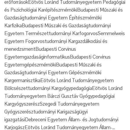
erőforrásokEötvös Loránd Tudományegyetem Pedagógiai
és Pszichológiai KarépítészmérnökiBudapesti Műszaki és
Gazdaságtudományi Egyetem Építészmérnöki
KarfizikaBudapesti Műszaki és Gazdaságtudományi
Egyetem Természettudományi KarfogorvosSemmelweis
Egyetem Fogorvostudományi Kargazdálkodási és
menedzsmentBudapesti Corvinus
EgyetemgazdaságinformatikusBudapesti Corvinus
EgyetemgépészmérnökiBudapesti Műszaki és
Gazdaságtudományi Egyetem Gépészmérnöki
KargermanisztikaEötvös Loránd Tudományegyetem
Bölcsészettudományi KargyógypedagógiaEötvös Loránd
Tudományegyetem Bárczi Gusztáv Gyógypedagógiai
KargyógyszerészSzegedi Tudományegyetem
Gyógyszerésztudományi Karigazságügyi
igazgatásiDebreceni Egyetem Állam- és Jogtudományi
KarjogászEötvös Loránd Tudományegyetem Állam-…