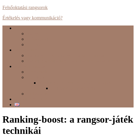
Felsőoktatási rangsorok
Értékelés vagy kommunikáció?
UnivPress Ranking
Rangsorok
Módszertan
Történet
Webinárium
Ranking-boost: a rangsor-játék technikái
Ranking webinárium – a korábbi előadások felvételei
Rangsor-kutatás
Elemzések
Projektek
Ranking Conference – 2021 Budapest
Conference programme
Tudásbázis
Ranking monitor
Ranking-boost: a rangsor-játék
technikái