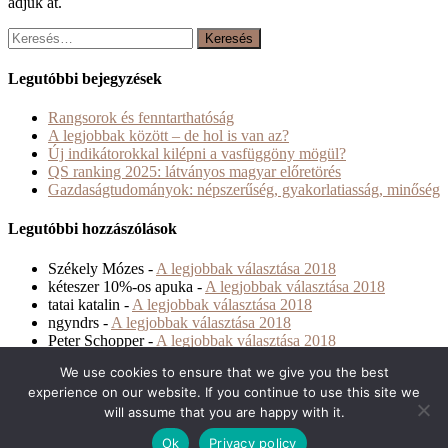
adjuk át.
Keresés:
Legutóbbi bejegyzések
Rangsorok és fenntarthatóság
A legjobbak között – de hol is van az?
Új indikátorokkal kilépni a vasfüggöny mögül?
QS ranking 2025: látványos magyar előretörés
Gazdaságtudományok: népszerűség, gyakorlatiasság, minőség
Legutóbbi hozzászólások
Székely Mózes
-
A legjobbak választása 2018
kéteszer 10%-os apuka
-
A legjobbak választása 2018
tatai katalin
-
A legjobbak választása 2018
ngyndrs
-
A legjobbak választása 2018
Peter Schopper
-
A legjobbak választása 2018
We use cookies to ensure that we give you the best
Archívum
experience on our website. If you continue to use this site we
will assume that you are happy with it.
Archívum
Designed by
Blackerie
Ok
Privacy policy