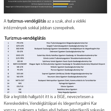
A
turizmus-vendéglátás
az a szak, ahol a vidéki
intézmények sokkal jobban szerepelnek.
Bár a legtöbb hallgatót itt is a BGE, nevezetesen a
Kereskedelmi, Vendéglátóipari és Idegenforgalmi Kar
vonzza, csaknem a teljes első helyen jelentkezői sokaság