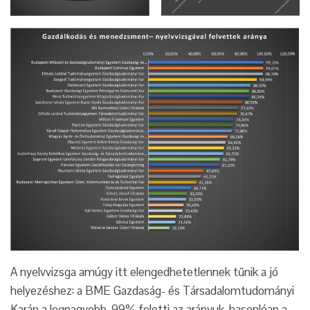
A nyelvvizsga amúgy itt elengedhetetlennek tűnik a jó
helyezéshez: a BME Gazdaság- és Társadalomtudományi
Karán a legnagyobb, 99% feletti az arányuk, hasonlóan a