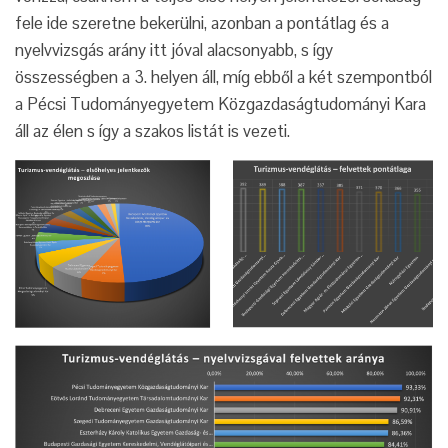
fele ide szeretne bekerülni, azonban a pontátlag és a
nyelvvizsgás arány itt jóval alacsonyabb, s így
összességben a 3. helyen áll, míg ebből a két szempontból
a Pécsi Tudományegyetem Közgazdaságtudományi Kara
áll az élen s így a szakos listát is vezeti.