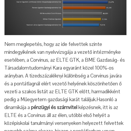
Nem meglepetés, hogy az ide felvettek szinte
mindegyikének van nyelvvizsgája a vezető intézményke
esetében, a Corvinus, az ELTE GTK, a BME Gazdaság- és
Társadalomtudományi Kara egyaránt közel 100%-os
arányban. A tizedszázaléknyi különbség a Corvinus javára
és a pontátlagnál elért vezető helyének köszönhetően ő
vezeti a szakos listát az ELTE GTK előtt, harmadikként
pedig a Műegyetem gazdasági karát találjuk.Hasonló a
dinamikája a
pénzügyi és számvitel
képzésnek, itt is az
ELTE és a Corvinus áll az élen, utóbbi első helyét a
középiskolai tanulmányi versenyeken helyezett felvettek
nagyobb száma okozza, hiszen a pontátlagban ugyan