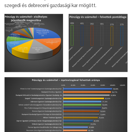
szegedi és debreceni gazdasági kar mögött.