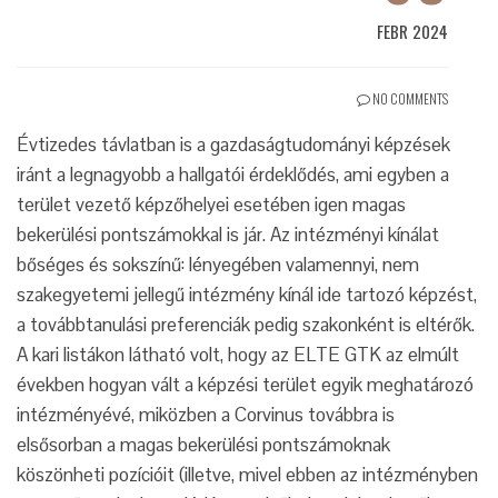
FEBR 2024
NO COMMENTS
Évtizedes távlatban is a gazdaságtudományi képzések
iránt a legnagyobb a hallgatói érdeklődés, ami egyben a
terület vezető képzőhelyei esetében igen magas
bekerülési pontszámokkal is jár. Az intézményi kínálat
bőséges és sokszínű: lényegében valamennyi, nem
szakegyetemi jellegű intézmény kínál ide tartozó képzést,
a továbbtanulási preferenciák pedig szakonként is eltérők.
A kari listákon látható volt, hogy az ELTE GTK az elmúlt
években hogyan vált a képzési terület egyik meghatározó
intézményévé, miközben a Corvinus továbbra is
elsősorban a magas bekerülési pontszámoknak
köszönheti pozícióit (illetve, mivel ebben az intézményben