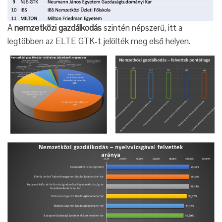
A
nemzetközi gazdálkodás
szintén népszerű, itt a
legtöbben az ELTE GTK-t jelölték meg első helyen.