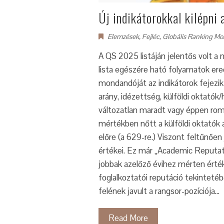
Új indikátorokkal kilépni
Elemzések
,
Fejléc
,
Globális Ranking Mo
A QS 2025 listáján jelentős volt a 
lista egészére ható folyamatok er
mondandóját az indikátorok fejezi
arány, idézettség, külföldi oktató
változatlan maradt vagy éppen roml
mértékben nőtt a külföldi oktatók a
előre (a 629-re.) Viszont feltűnően
értékei. Ez már „Academic Reputat
jobbak azelőző évihez mérten érték
foglalkoztatói reputáció tekintet
felének javult a rangsor-pozíciója…
Read More