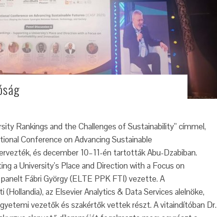
óság
ity Rankings and the Challenges of Sustainability” címmel,
ational Conference on Advancing Sustainable
ervezték, és december 10–11-én tartották Abu-Dzabiban.
ng a University’s Place and Direction with a Focus on
ű panelt Fábri György (ELTE PPK FTI) vezette. A
 (Hollandia), az Elsevier Analytics & Data Services alelnöke,
 egyetemi vezetők és szakértők vettek részt. A vitaindítóban Dr.