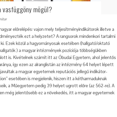
 a vasfüggöny mögül?
nitor
magyar előrelépés: vajon mely teljesítményindikátorok illetve a
edményezték ezt a helyzetet? A rangsorok mindenkori tartalmi
k ki. Ezek közül a hagyományosak esetében (hallgató/oktató
k/hallgatók ) a magyar intézmények pozíciója többségükben
ott is. Kivételnek számít itt az Óbudai Egyetem, ahol jelentős
ránya, így ezen az alranglistán az intézmény 64 helyet lépett
 javultak a magyar egyetemek reputációs jellegű indikátor-
ion” esetében is megjelenik, hiszen itt a kétharmaduknak
eik, a Műegyetem pedig 39 helyet ugrott előre (az 562-re). A
ében még jelentősebb ez a növekedés, itt a magyar egyetemek