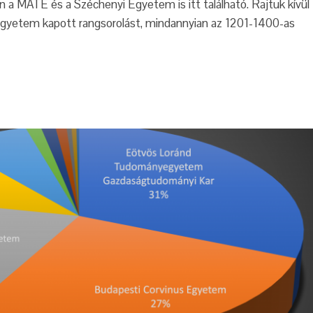
 a MATE és a Széchenyi Egyetem is itt található. Rajtuk kívül
gyetem kapott rangsorolást, mindannyian az 1201-1400-as