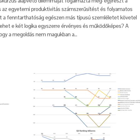
 diskurzus alapvető dilemmáját fogalmazta meg: egyrészt a
és az egyetemi produktivitás számszerűsítést és folyamatos
 a fenntarthatóság egészen más típusú szemléletet követel
 lehet e két logika egyszerre érvényes és működőképes? A
 hogy a megoldás nem magukban a…