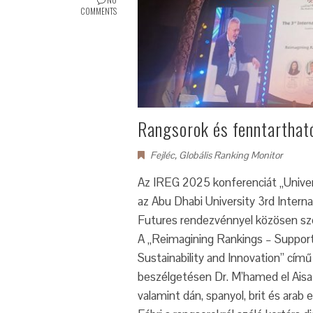
COMMENTS
Rangsorok és fenntarthat
Fejléc
,
Globális Ranking Monitor
Az IREG 2025 konferenciát „Univers
az Abu Dhabi University 3rd Intern
Futures rendezvénnyel közösen sz
A „Reimagining Rankings – Supporti
Sustainability and Innovation” cím
beszélgetésen Dr. M’hamed el Aisati
valamint dán, spanyol, brit és arab