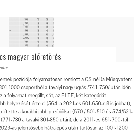
os magyar előretörés
nitor
temek pozíciója folyamatosan romlott a QS-nél (a Műegyetem
 801-1000 csoportból a tavalyi nagy ugrás /741-750/ után idén
 a folyamat megállt, sőt, az ELTE, két kategóriát
bb helyezését érte el (564, a 2021-es 601-650-nél is jobbat),
ítette a korábbi jobb pozícióikat (570 / 501-510 és 574/521-
e (771-780 a tavalyi 801-850 után), de a 2011-es 651-700-tól
2023-as jelentősebb hátralépés után tartósan az 1001-1200