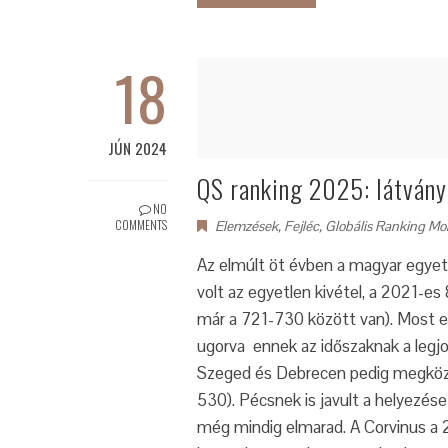
18
JÚN 2024
QS ranking 2025: látvány
NO
COMMENTS
Elemzések
,
Fejléc
,
Globális Ranking Mo
Az elmúlt öt évben a magyar egye
volt az egyetlen kivétel, a 2021-es
már a 721-730 között van). Most ez
ugorva ennek az időszaknak a legjo
Szeged és Debrecen pedig megközel
530). Pécsnek is javult a helyezés
még mindig elmarad. A Corvinus a 