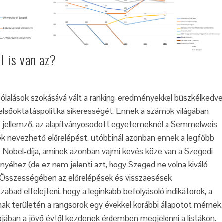
l is van az?
ólalások szokásává vált a ranking-eredményekkel büszkélkedv
felsőoktatáspolitika sikerességét. Ennek a számok világában
lás jellemző, az alapítványosodott egyetemeknél a Semmelweis
k nevezhető előrelépést, utóbbinál azonban ennek a legfőbb
n Nobel-díja, aminek azonban vajmi kevés köze van a Szegedi
éhez (de ez nem jelenti azt, hogy Szeged ne volna kiváló
 Összességében az előrelépések és visszaesések
zabad elfelejteni, hogy a leginkább befolyásoló indikátorok, a
ak területén a rangsorok egy évekkel korábbi állapotot mérnek
ójában a jövő évtől kezdenek érdemben megjelenni a listákon.