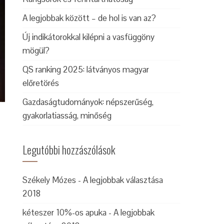
A legjobbak között – de hol is van az?
Új indikátorokkal kilépni a vasfüggöny
mögül?
QS ranking 2025: látványos magyar
előretörés
Gazdaságtudományok: népszerűség,
gyakorlatiasság, minőség
Legutóbbi hozzászólások
Székely Mózes
-
A legjobbak választása
2018
kéteszer 10%-os apuka
-
A legjobbak