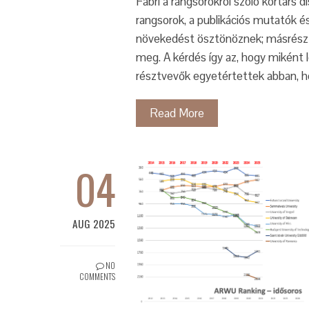
Fábri a rangsorokról szóló kortárs
rangsorok, a publikációs mutatók 
növekedést ösztönöznek; másrészt
meg. A kérdés így az, hogy miként
résztvevők egyetértettek abban,
Read More
04
AUG 2025
NO
COMMENTS