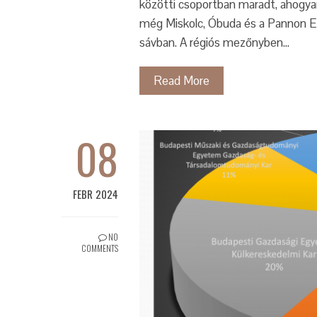
közötti csoportban maradt, ahogyan
még Miskolc, Óbuda és a Pannon E
sávban. A régiós mezőnyben…
Read More
08
FEBR 2024
NO
COMMENTS