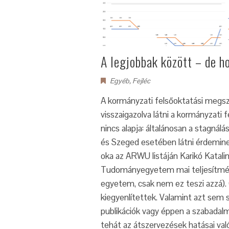
A legjobbak között – de ho
Egyéb
,
Fejléc
A kormányzati felsőoktatási megsz
visszaigazolva látni a kormányzati 
nincs alapja: általánosan a stagná
és Szeged esetében látni érdemine
oka az ARWU listáján Karikó Katali
Tudományegyetem mai teljesítmény
egyetem, csak nem ez teszi azzá).
kiegyenlítettek. Valamint azt sem s
publikációk vagy éppen a szabadalm
tehát az átszervezések hatásai val