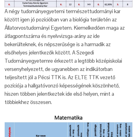
A négy tudományegyetemi természettudományi kar
között igen jó pozícióban van a biológia területén az
Állatorvostudományi Egyetem. Kiemelkedően maga az
átlagpontszáma és nyelvvizsga-arány az ide
bekerülteknek, és népszerűsége is a harmadik az
elsőhelyes jelentkezők között. A Szegedi
Tudományegyetemre érkezett a legtöbb középiskolai
versenyhelyezett, de ugyanebben az indikátorban
teljesített jól a Pécsi TTK is. Az ELTE TTK vezető
pozíciója a hallgatóvonzó képességének köszönhető,
hiszen többen jelentkeztek ide első helyen, mint a
többiekhez összesen.