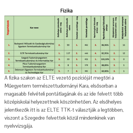
A fizika szakon az ELTE vezető pozícióját megtöri a
Műegyetem természettudományi Kara, elsősorban a
magasabb felvételi pontátlagának és az ide felvett több
középiskolai helyezettnek köszönhetően. Az elsőhelyes
jelentkezők itt is az ELTE TTK-t választják a legtöbben,
viszont a Szegedre felvettek közül mindenkinek van
nyelvvizsgája.