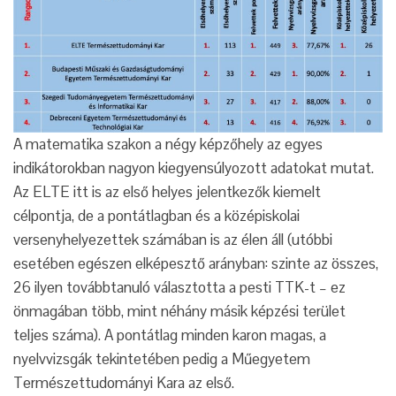
A matematika szakon a négy képzőhely az egyes
indikátorokban nagyon kiegyensúlyozott adatokat mutat.
Az ELTE itt is az első helyes jelentkezők kiemelt
célpontja, de a pontátlagban és a középiskolai
versenyhelyezettek számában is az élen áll (utóbbi
esetében egészen elképesztő arányban: szinte az összes,
26 ilyen továbbtanuló választotta a pesti TTK-t – ez
önmagában több, mint néhány másik képzési terület
teljes száma). A pontátlag minden karon magas, a
nyelvvizsgák tekintetében pedig a Műegyetem
Természettudományi Kara az első.