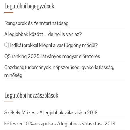
Legutóbbi bejegyzések
Rangsorok és fenntarthatóság
A legjobbak között – de hol is van az?
Új indikátorokkal kilépni a vasfüggöny mögül?
QS ranking 2025: látványos magyar előretörés
Gazdaságtudományok: népszerűség, gyakorlatiasság,
minőség
Legutóbbi hozzászólások
Székely Mózes
-
A legjobbak választása 2018
kéteszer 10%-os apuka
-
A legjobbak választása 2018