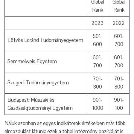
Global
Global
Rank
Rank
2023
2022
501-
601-
Eötvös Loránd Tudományegyetem
600
700
601-
601-
Semmelweis Egyetem
700
700
701-
701-
Szegedi Tudományegyetem
800
800
Budapesti Műszaki és
901-
901-
Gazdaságtudományi Egyetem
1000
100
Náluk azonban az egyes indikátorok értékeiben már több
elmozdulást látunk: ezek a többi intézmény pozícióját is