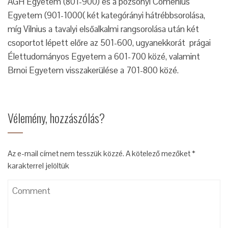
AGH Egyetem (801-900) és a pozsonyi Comenius
Egyetem (901-1000( két kategórányi hátrébbsorolása,
míg Vilnius a tavalyi elsőalkalmi rangsorolása után két
csoportot lépett előre az 501-600, ugyanekkorát prágai
Élettudományos Egyetem a 601-700 közé, valamint
Brnoi Egyetem visszakerülése a 701-800 közé.
Vélemény, hozzászólás?
Az e-mail címet nem tesszük közzé.
A kötelező mezőket
*
karakterrel jelöltük