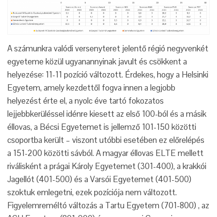
A számunkra valódi versenyteret jelentő régió negyvenkét
egyeteme közül ugyanannyinak javult és csökkent a
helyezése: 11-11 pozíció változott. Érdekes, hogy a Helsinki
Egyetem, amely kezdettől fogva innen a legjobb
helyezést érte el, a nyolc éve tartó fokozatos
lejjebbkerüléssel idénre kiesett az első 100-ból és a másik
éllovas, a Bécsi Egyetemet is jellemző 101-150 közötti
csoportba került – viszont utóbbi esetében ez előrelépés
a 151-200 közötti sávból. A magyar éllovas ELTE mellett
riválisként a prágai Károly Egyetemet (301-400), a krakkói
Jagellót (401-500) és a Varsói Egyetemet (401-500)
szoktuk emlegetni, ezek pozíciója nem változott.
Figyelemreméltó változás a Tartu Egyetem (701-800) , az