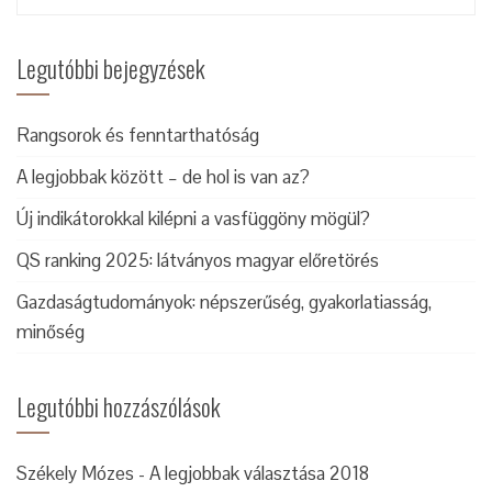
Legutóbbi bejegyzések
Rangsorok és fenntarthatóság
A legjobbak között – de hol is van az?
Új indikátorokkal kilépni a vasfüggöny mögül?
QS ranking 2025: látványos magyar előretörés
Gazdaságtudományok: népszerűség, gyakorlatiasság,
minőség
Legutóbbi hozzászólások
Székely Mózes
-
A legjobbak választása 2018