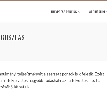
UNIVPRESS RANKING
WEBINÁRIUM
EGOSZLÁS
nulmányi teljesítményét a szerzett pontok is kifejezik. Ezért
erületekre vittek nagyobb tudáshalmazt a felvettek – ezt a
éséből láthatjuk.