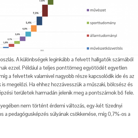
oszlás. A különbségek leginkább a felvett hallgatók számából
lnak ezzel. Például a teljes ponttömeg egyötödét egyetlen
míg a felvettek valamivel nagyobb része kapcsolódik ide és az
 is megelőzi. Ha ehhez hozzávesszük a műszaki, bölcsész és
képzési területek harmadán jelenik meg a pontszámok bő fele.
ényegében nem történt érdemi változás, egy-két tizednyi
%-os a pedagógusképzés súlyának csökkenése, míg 0,7%-os a