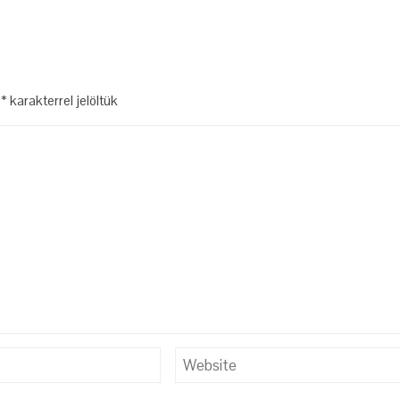
t
*
karakterrel jelöltük