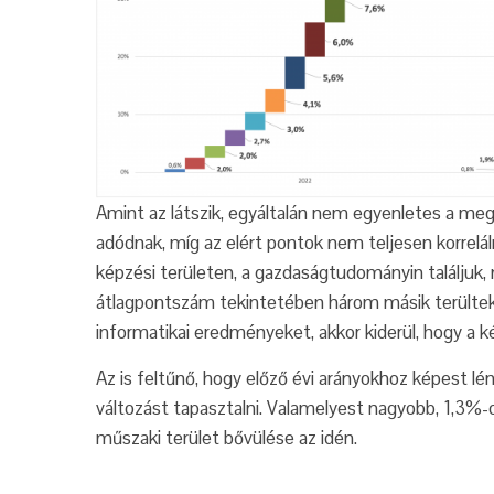
Amint az látszik, egyáltalán nem egyenletes a meg
adódnak, míg az elért pontok nem teljesen korrelá
képzési területen, a gazdaságtudományin találjuk, 
átlagpontszám tekintetében három másik terültek
informatikai eredményeket, akkor kiderül, hogy a 
Az is feltűnő, hogy előző évi arányokhoz képest l
változást tapasztalni. Valamelyest nagyobb, 1,3
műszaki terület bővülése az idén.