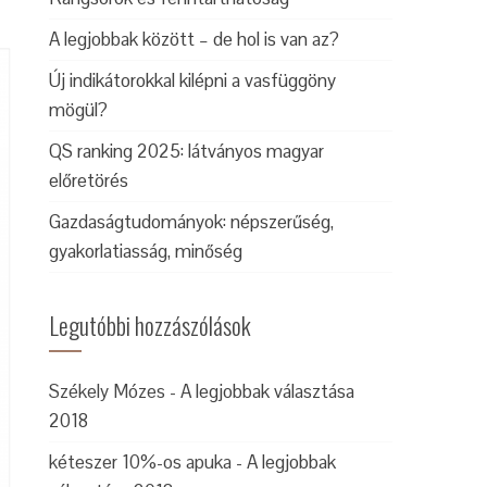
A legjobbak között – de hol is van az?
Új indikátorokkal kilépni a vasfüggöny
mögül?
QS ranking 2025: látványos magyar
előretörés
Gazdaságtudományok: népszerűség,
gyakorlatiasság, minőség
Legutóbbi hozzászólások
Székely Mózes
-
A legjobbak választása
2018
kéteszer 10%-os apuka
-
A legjobbak