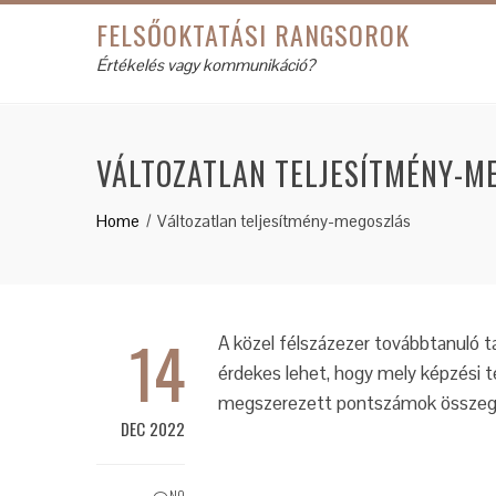
FELSŐOKTATÁSI RANGSOROK
Értékelés vagy kommunikáció?
VÁLTOZATLAN TELJESÍTMÉNY-M
Home
Változatlan teljesítmény-megoszlás
14
A közel félszázezer továbbtanuló ta
érdekes lehet, hogy mely képzési t
megszerezett pontszámok összegz
DEC 2022
NO