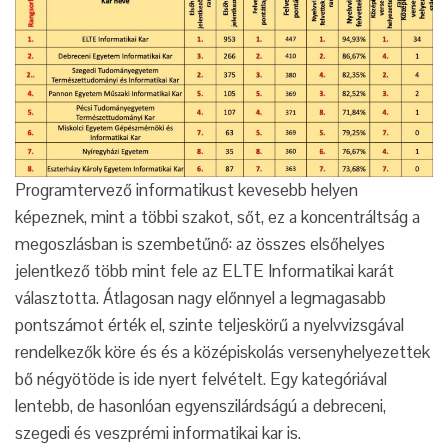
Programtervező informatikust kevesebb helyen
képeznek, mint a többi szakot, sőt, ez a koncentráltság a
megoszlásban is szembetűnő: az összes elsőhelyes
jelentkező több mint fele az ELTE Informatikai karát
választotta. Átlagosan nagy előnnyel a legmagasabb
pontszámot érték el, szinte teljeskörű a nyelvvizsgával
rendelkezők köre és és a középiskolás versenyhelyezettek
bő négyötöde is ide nyert felvételt. Egy kategóriával
lentebb, de hasonlóan egyenszilárdságú a debreceni,
szegedi és veszprémi informatikai kar is.