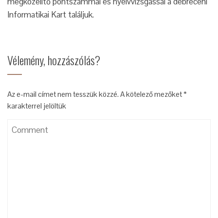
megközelítő pontszámmal és nyelvvizsgással a debreceni
Informatikai Kart találjuk.
Vélemény, hozzászólás?
Az e-mail címet nem tesszük közzé.
A kötelező mezőket
*
karakterrel jelöltük