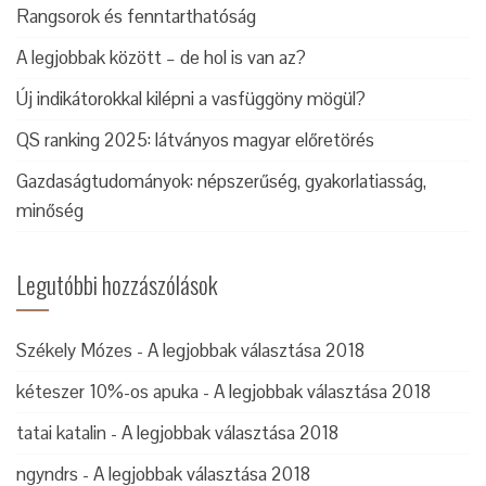
Rangsorok és fenntarthatóság
A legjobbak között – de hol is van az?
Új indikátorokkal kilépni a vasfüggöny mögül?
QS ranking 2025: látványos magyar előretörés
Gazdaságtudományok: népszerűség, gyakorlatiasság,
minőség
Legutóbbi hozzászólások
Székely Mózes
-
A legjobbak választása 2018
kéteszer 10%-os apuka
-
A legjobbak választása 2018
tatai katalin
-
A legjobbak választása 2018
ngyndrs
-
A legjobbak választása 2018