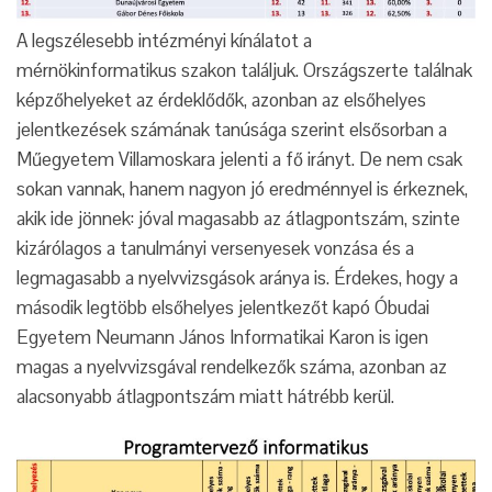
A legszélesebb intézményi kínálatot a
mérnökinformatikus szakon találjuk. Országszerte találnak
képzőhelyeket az érdeklődők, azonban az elsőhelyes
jelentkezések számának tanúsága szerint elsősorban a
Műegyetem Villamoskara jelenti a fő irányt. De nem csak
sokan vannak, hanem nagyon jó eredménnyel is érkeznek,
akik ide jönnek: jóval magasabb az átlagpontszám, szinte
kizárólagos a tanulmányi versenyesek vonzása és a
legmagasabb a nyelvvizsgások aránya is. Érdekes, hogy a
második legtöbb elsőhelyes jelentkezőt kapó Óbudai
Egyetem Neumann János Informatikai Karon is igen
magas a nyelvvizsgával rendelkezők száma, azonban az
alacsonyabb átlagpontszám miatt hátrébb kerül.