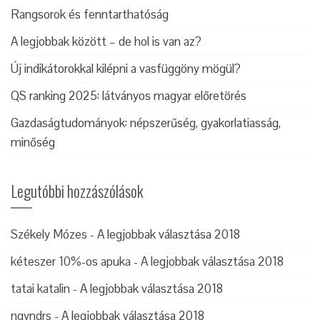
Rangsorok és fenntarthatóság
A legjobbak között – de hol is van az?
Új indikátorokkal kilépni a vasfüggöny mögül?
QS ranking 2025: látványos magyar előretörés
Gazdaságtudományok: népszerűség, gyakorlatiasság,
minőség
Legutóbbi hozzászólások
Székely Mózes
-
A legjobbak választása 2018
kéteszer 10%-os apuka
-
A legjobbak választása 2018
tatai katalin
-
A legjobbak választása 2018
ngyndrs
-
A legjobbak választása 2018