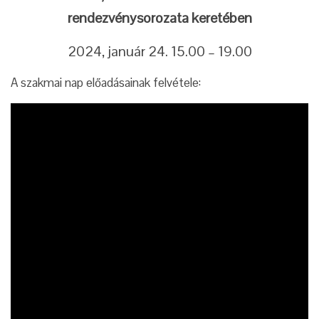
rendezvénysorozata keretében
2024, január 24. 15.00 – 19.00
A szakmai nap előadásainak felvétele: