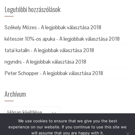
Legutóbbi hozzászólások
Székely Mózes
-
A legjobbak választása 2018
kéteszer 10%-os apuka
-
A legjobbak választása 2018
tatai katalin
-
A legjobbak választása 2018
ngyndrs
-
A legjobbak választása 2018
Peter Schopper
-
A legjobbak választása 2018
Archívum
Archívum
We use cookies to ensure that we give you the best
experience on our website. If you continue to use this site we
will assume that you are happy with it.