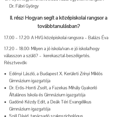
Dr. Fábri György
II. rész: Hogyan segít a középiskolai rangsor a
továbbtanulásban?
17.00 – 17.20: A HVG középiskolai rangsora – Balázs Éva
17.20 – 18.00: Milyen a jó iskola/van-e jó iskola/hogy
válasszon a szülő? – kerekasztal-beszélgetés.
Résztvevők:
Edényi László, a Budapest X. Kerületi Zrínyi Miklós
Gimnázium igazgatója
Dr. Erős-Honti Zsolt, a Fazekas Mihály Gyakorló
Általános Iskola és Gimnázium igazgatója
Gadóné Kézdy Edit, a Deák Téri Evangélikus
Gimnázium igazgatója
Szél Dávid, tanácsadó szakpszichológus