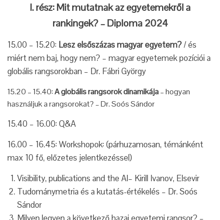
I. rész: Mit mutatnak az egyetemekről a
rankingek? – Diploma 2024
15.00 – 15.20:
Lesz elsőszázas magyar egyetem?
/ és
miért nem baj, hogy nem? – magyar egyetemek pozíciói a
globális rangsorokban – Dr. Fábri György
15.20 – 15.40:
A globális rangsorok dinamikája
– hogyan
használjuk a rangsorokat? – Dr. Soós Sándor
15.40 – 16.00: Q&A
16.00 – 16.45: Workshopok: (párhuzamosan, témánként
max 10 fő, előzetes jelentkezéssel)
Visibility, publications and the AI– Kirill Ivanov, Elsevir
Tudománymetria és a kutatás-értékelés – Dr. Soós
Sándor
Milyen legyen a következő hazai egyetemi rangsor? –